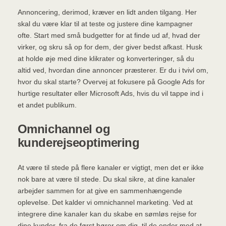
Annoncering, derimod, kræver en lidt anden tilgang. Her
skal du være klar til at teste og justere dine kampagner
ofte. Start med små budgetter for at finde ud af, hvad der
virker, og skru så op for dem, der giver bedst afkast. Husk
at holde øje med dine klikrater og konverteringer, så du
altid ved, hvordan dine annoncer præsterer. Er du i tvivl om,
hvor du skal starte? Overvej at fokusere på Google Ads for
hurtige resultater eller Microsoft Ads, hvis du vil tappe ind i
et andet publikum.
Omnichannel og
kunderejseoptimering
At være til stede på flere kanaler er vigtigt, men det er ikke
nok bare at være til stede. Du skal sikre, at dine kanaler
arbejder sammen for at give en sammenhængende
oplevelse. Det kalder vi omnichannel marketing. Ved at
integrere dine kanaler kan du skabe en sømløs rejse for
dine kunder, fra de først hører om dig, til de ender med at