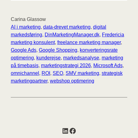
Carina Glassow
AI i marketing
, 
data-drevet marketing
, 
digital
markedsføring
, 
DinMarketingManager.dk
, 
Fredericia
marketing konsulent
, 
freelance marketing manager
, 
Google Ads
, 
Google Shopping
, 
konverteringsrate
optimering
, 
kunderejse
, 
markedsanalyse
, 
marketing
på timebasis
, 
marketingstrategi 2026
, 
Microsoft Ads
, 
omnichannel
, 
ROI
, 
SEO
, 
SMV marketing
, 
strategisk
marketingpartner
, 
webshop optimering
LinkedIn
Facebook