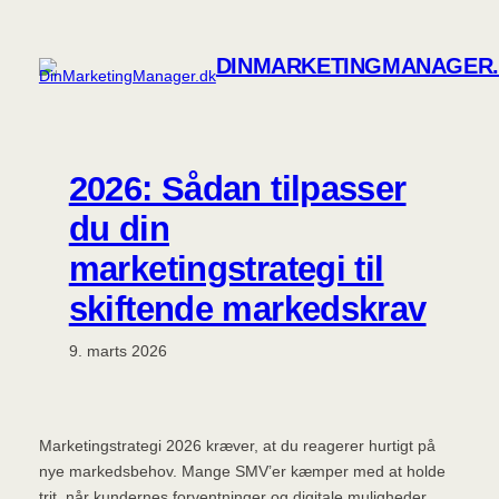
Spring
til
DINMARKETINGMANAGER
indhold
2026: Sådan tilpasser
du din
marketingstrategi til
skiftende markedskrav
9. marts 2026
Marketingstrategi 2026 kræver, at du reagerer hurtigt på
nye markedsbehov. Mange SMV’er kæmper med at holde
trit, når kundernes forventninger og digitale muligheder