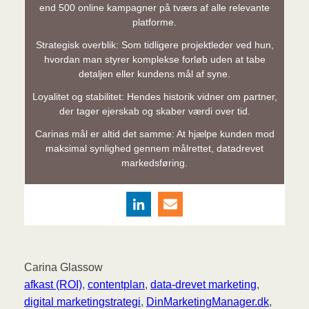
end 500 online kampagner på tværs af alle relevante
platforme.
Strategisk overblik: Som tidligere projektleder ved hun,
hvordan man styrer komplekse forløb uden at tabe
detaljen eller kundens mål af syne.
Loyalitet og stabilitet: Hendes historik vidner om partner,
der tager ejerskab og skaber værdi over tid.
Carinas mål er altid det samme: At hjælpe kunden mod
maksimal synlighed gennem målrettet, datadrevet
markedsføring.
Carina Glassow
afkast (ROI)
, 
contentplan
, 
data-drevet marketing
, 
digital marketingstrategi
, 
DinMarketingManager.dk
, 