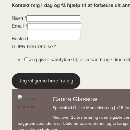
Kontakt mig i dag og få hjælp til at forbedre dit a
Navn
*
Navn
Email
*
bekræftelse
Besked
GDPR
GDPR bekræftelse
*
Jeg giver samtykke til, at vi kan bruge dine o
Jeg vil gerne høre fra dig
Carina Glassow
Specialist i Online Markedsføring | +15 å
Med over 15 års erfaring i den digitale v
baggrund spænder over både bureau-verdenen og to længere an
langsigtede strategier.