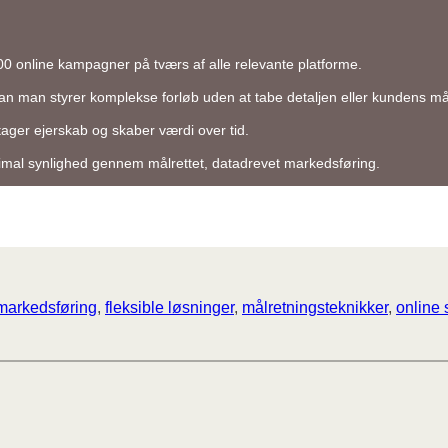
0 online kampagner på tværs af alle relevante platforme.
dan man styrer komplekse forløb uden at tabe detaljen eller kundens må
 tager ejerskab og skaber værdi over tid.
mal synlighed gennem målrettet, datadrevet markedsføring.
 markedsføring
, 
fleksible løsninger
, 
målretningsteknikker
, 
online 