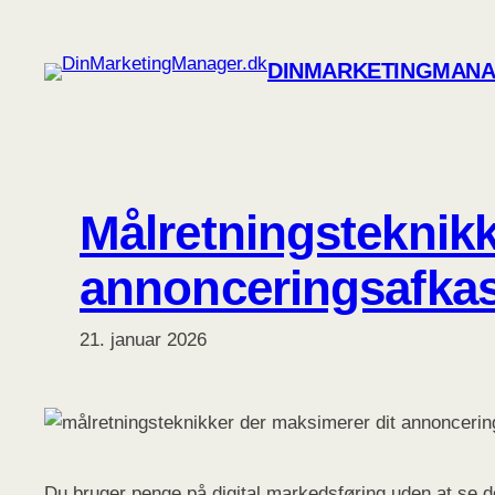
Spring
til
DINMARKETINGMANA
indhold
Målretningsteknikk
annonceringsafkas
21. januar 2026
Du bruger penge på digital markedsføring uden at se d