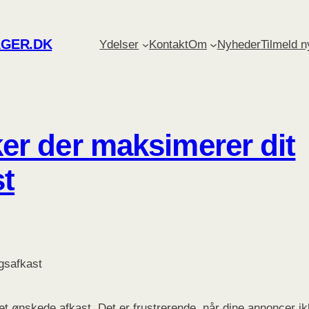
GER.DK
Ydelser
Kontakt
Om
Nyheder
Tilmeld 
er der maksimerer dit
t
et ønskede afkast. Det er frustrerende, når dine annoncer i