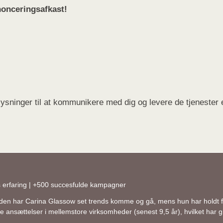
nnonceringsafkast!
plysninger til at kommunikere med dig og levere de tjenester
rs erfaring | +500 succesfulde kampagner
erden har Carina Glassow set trends komme og gå, mens hun har holdt f
sættelser i mellemstore virksomheder (senest 9,5 år), hvilket har giv