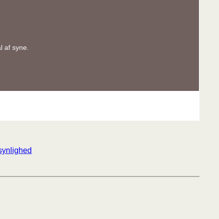
l af syne.
synlighed