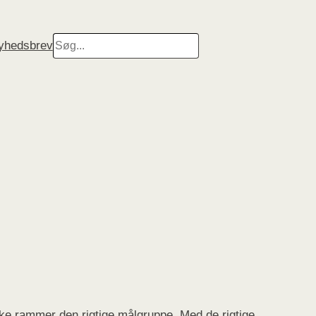
Search
nyhedsbrev
kke rammer den rigtige målgruppe. Med de rigtige