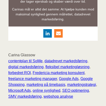
der tager ejerskab og skaber værdi over tid.
Carinas mål er altid det samme: At hjælpe kunden mod
maksimal synlighed gennem målrettet, datadrevet
markedsføring.
Carina Glassow
contentplan til SoMe
, 
datadrevet markedsføring
, 
digital markedsføring
, 
fleksibel marketingløsning
, 
forbedret ROI
, 
Fredericia marketing konsulent
, 
freelance marketing manager
, 
Google Ads
, 
Google
Shopping
, 
marketing på timebasis
, 
marketingstrategi
, 
Microsoft Ads
, 
online synlighed
, 
SEO optimering
, 
SMV markedsføring
, 
webshop analyse