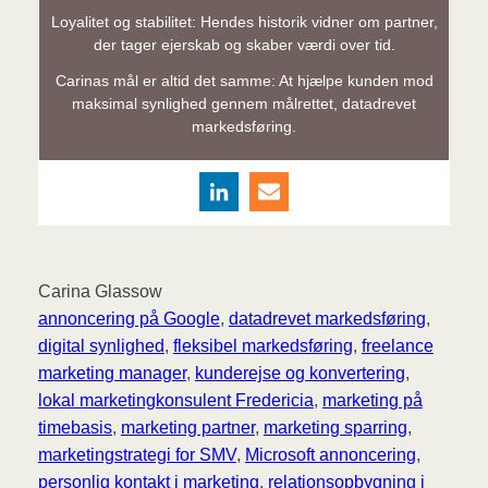
Loyalitet og stabilitet: Hendes historik vidner om partner,
der tager ejerskab og skaber værdi over tid.
Carinas mål er altid det samme: At hjælpe kunden mod
maksimal synlighed gennem målrettet, datadrevet
markedsføring.
Carina Glassow
annoncering på Google
, 
datadrevet markedsføring
, 
digital synlighed
, 
fleksibel markedsføring
, 
freelance
marketing manager
, 
kunderejse og konvertering
, 
lokal marketingkonsulent Fredericia
, 
marketing på
timebasis
, 
marketing partner
, 
marketing sparring
, 
marketingstrategi for SMV
, 
Microsoft annoncering
, 
personlig kontakt i marketing
, 
relationsopbygning i