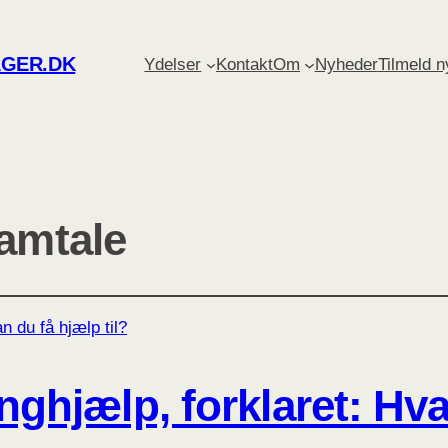
GER.DK
Ydelser
Kontakt
Om
Nyheder
Tilmeld 
samtale
nghjælp, forklaret: Hv