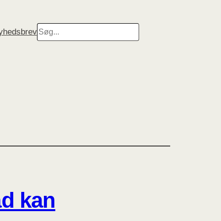
Search
nyhedsbrev
ad kan