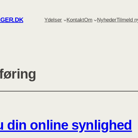
GER.DK
Ydelser
Kontakt
Om
Nyheder
Tilmeld 
føring
 din online synlighed