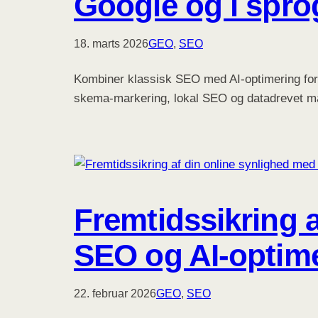
Google og i spro
18. marts 2026
GEO
, 
SEO
Kombiner klassisk SEO med AI-optimering for 
skema-markering, lokal SEO og datadrevet m
Fremtidssikring 
SEO og AI-optim
22. februar 2026
GEO
, 
SEO