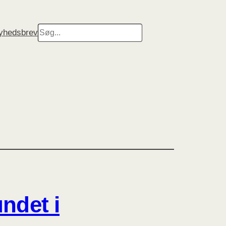
Search
nyhedsbrev
ndet i