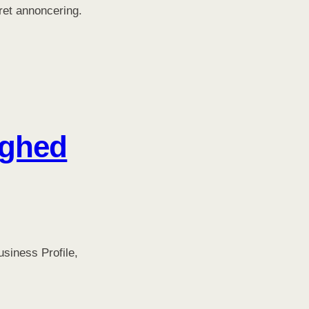
ret annoncering.
lighed
siness Profile,