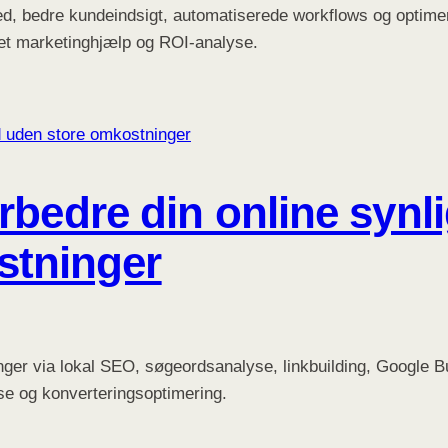
ed, bedre kundeindsigt, automatiserede workflows og optime
et marketinghjælp og ROI-analyse.
forbedre din online syn
stninger
ger via lokal SEO, søgeordsanalyse, linkbuilding, Google Bu
se og konverteringsoptimering.