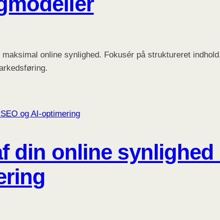
gmodeller
maksimal online synlighed. Fokusér på struktureret indhold
arkedsføring.
af din online synlighe
ering