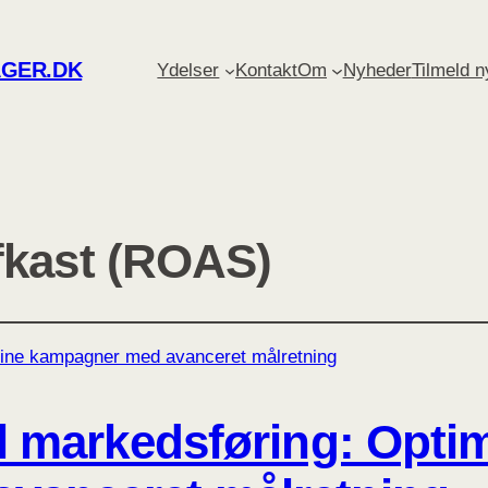
GER.DK
Ydelser
Kontakt
Om
Nyheder
Tilmeld 
fkast (ROAS)
al markedsføring: Opti