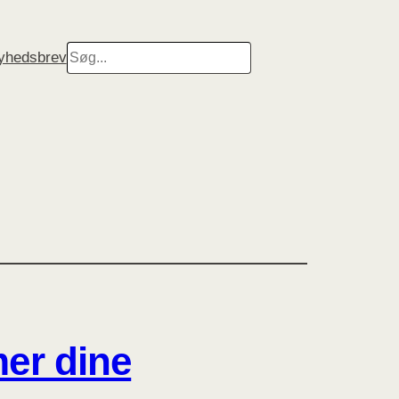
Search
nyhedsbrev
mer dine