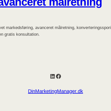
vanceret målretning
et markedsføring, avanceret målretning, konverteringsspor
 gratis konsultation.
LinkedIn
Facebook
DinMarketingManager.dk